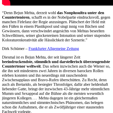
“Denn Bejun Mehta, derzeit wohl
das Nonplusultra unter den
Countertenören
, schafft es in der Nobelpartie eindrucksvoll, gegen
manchen Firlefanz der Regie anzusingen. Plätschert der Held mit
den Füßen in einem Plastikpool und singt innig von Bächen und
Gewässern, dann verschwindet angesichts von Mehtas beseelten
Schwelltönen, seiner glockenreinen Intonation und seiner stupenden
Koloraturenkreativität alle Hässlichkeit der Szenerie.”
Dirk Schümer –
Frankfurter Allgemeine Zeitung
Diesmal ist es Bejun Mehta, der seit längerer Zeit
beeindruckendste, stimmlich und darstellerisch überzeugendste
Countertenor weltweit
. Das sehen inzwischen auch die Wiener so,
die ihn seit mindestens zwei Jahren in diversen barocken Rollen
erleben konnten und ihn neuerdings mit rauschendem
Zwischenapplaus und Bravo-Rufen überschütten. Zu Recht, denn
auch als Bertarido, als besiegter Thronfolger, dafür aber heldenhaft
liebender Gatte, bringt der inzwischen 43-Jährige mehr stimmlichen
Mumm und Sexappeal auf die Bühne als die meisten wesentlich
jüngeren Kollegen. . . Mehta dagegen ist ein gleichermaßen
naturstimmliches und stimmtechnisches Phänomen, das belegen
schon die Aufnahmen, die er als Zwölfjähriger einer staunenden
Fachwelt vorlegte.