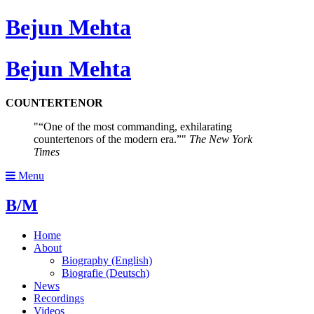
Bejun Mehta
Bejun Mehta
COUNTERTENOR
“One of the most commanding, exhilarating
countertenors of the modern era.”
The New York
Times
Menu
B/M
Home
About
Biography (English)
Biografie (Deutsch)
News
Recordings
Videos