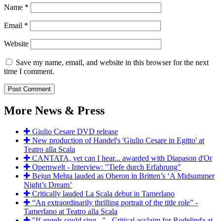
Name
*
Email
*
Website
Save my name, email, and website in this browser for the next
time I comment.
More News & Press
Giulio Cesare DVD release
New production of Handel's 'Giulio Cesare in Egitto' at
Teatro alla Scala
CANTATA, yet can I hear... awarded with Diapason d'Or
Opernwelt - Interview: "Tiefe durch Erfahrung"
Bejun Mehta lauded as Oberon in Britten’s ‘A Midsummer
Night’s Dream’
Critically lauded La Scala debut in Tamerlano
“An extraordinarily thrilling portrait of the title role” -
Tamerlano at Teatro alla Scala
"If angels could sing..." - Critical acclaim for Rodelinda at